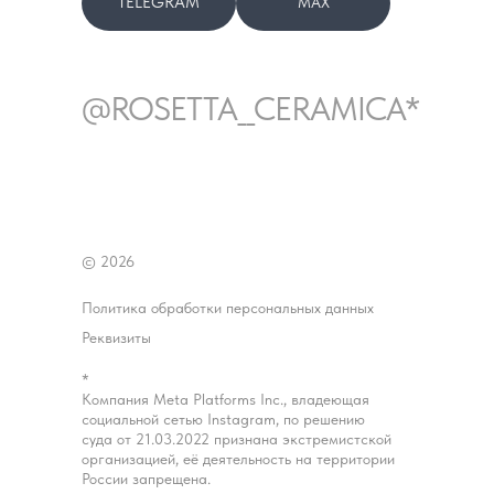
TELEGRAM
MAX
@ROSETTA__CERAMICA*
© 2026
Политика обработки персональных данных
Реквизиты
*
Компания Meta Platforms Inc., владеющая
социальной сетью Instagram, по решению
суда от 21.03.2022 признана экстремистской
организацией, её деятельность на территории
России запрещена.