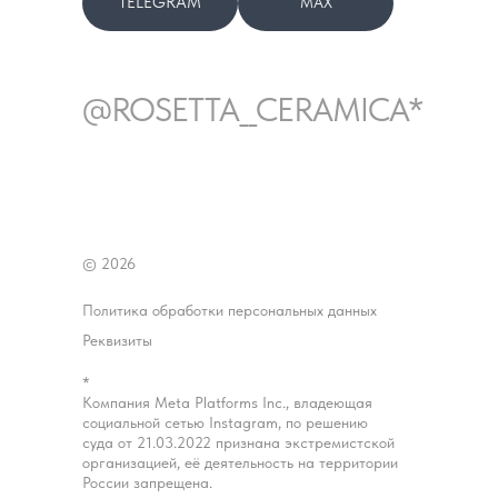
TELEGRAM
MAX
@ROSETTA__CERAMICA*
© 2026
Политика обработки персональных данных
Реквизиты
*
Компания Meta Platforms Inc., владеющая
социальной сетью Instagram, по решению
суда от 21.03.2022 признана экстремистской
организацией, её деятельность на территории
России запрещена.