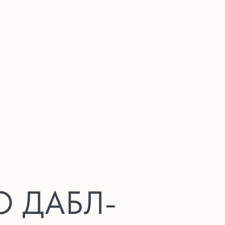
И
 ДАБЛ-