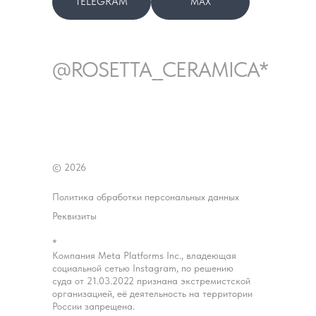
TELEGRAM
MAX
@ROSETTA__CERAMICA*
© 2026
Политика обработки персональных данных
Реквизиты
*
Компания Meta Platforms Inc., владеющая
социальной сетью Instagram, по решению
суда от 21.03.2022 признана экстремистской
организацией, её деятельность на территории
России запрещена.