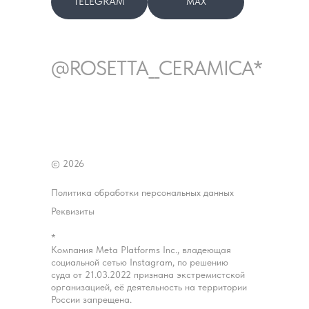
TELEGRAM
MAX
@ROSETTA__CERAMICA*
© 2026
Политика обработки персональных данных
Реквизиты
*
Компания Meta Platforms Inc., владеющая
социальной сетью Instagram, по решению
суда от 21.03.2022 признана экстремистской
организацией, её деятельность на территории
России запрещена.