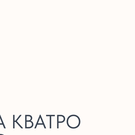
И
 КВАТРО