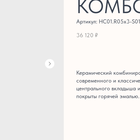
КОМБ
Артикул:
HC01.R05x3-S01
36 120
₽
В КОРЗИНУ
Керамический комбиниров
современного и классиче
центрального вкладыша и
покрыты горячей эмалью.